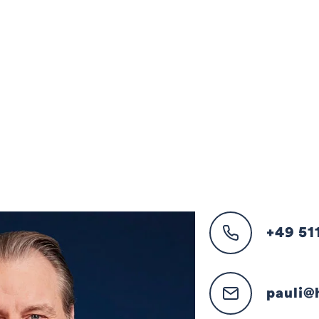
+49 51
pauli@