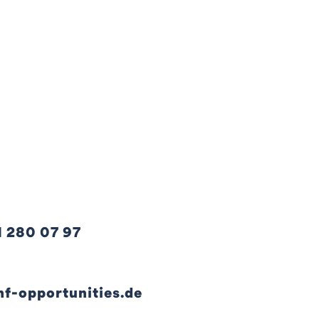
1 280 07 97
hf-opportunities.de