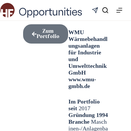
Zum
WMU
Portfolio
Wärmebehandl
ungsanlagen
für Industrie
und
Umwelttechnik
GmbH
www.wmu-
gmbh.de
Im Portfolio
seit
2017
Gründung 1994
Branche
Masch
inen-/Anlagenba